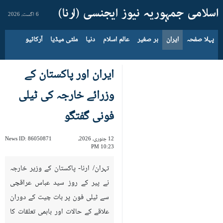
6 اگست، 2026
پہلا صفحہ
ایران
بر صغیر
عالم اسلام
دنیا
ملٹی میڈیا
آرکائیو
ایران اور پاکستان کے
وزرائے خارجہ کی ٹیلی
فونی گفتگو
12 جنوری، 2026،
86050871
News ID:
10:23 PM
تہران/ ارنا- پاکستان کے وزیر خارجہ
نے پیر کے روز سید عباس عراقچی
سے ٹیلی فون پر بات چیت کے دوران
علاقے کے حالات اور باہمی تعلقات کا