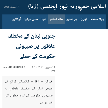
7 اگست، 2026
پہلا صفحہ
ایران
بر صغیر
عالم اسلام
دنیا
ملٹی میڈیا
آرکائیو
جنوبی لبنان کے مختلف
علاقوں پر صیہونی
حکومت کے حملے
11 جنوری، 2026، 8:17
86049903
News ID:
PM