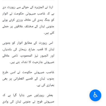
تہران – ارنا – ابلاغیاتی ذرائع نے
جنوبی لبنان کے مختلف علاقوں پر
صیہونی حکومت کے تازہ حملوں کی
خبر دی ہے
ارنا نے الجزیرہ کے حوالے سے رپورٹ دی
ہے کہ غاصب صیہونی حکومت نے اتوار
کو جنگ بندی کی خلاف ورزی کرتے ہوئے
جنوبی لبنان کے مختلف علاقوں پر حملے
کئے ہیں۔
اس رپورٹ کے مطابق اتوار کو جنوبی
لبنان کا قصبہ جباع، ریحان کی بلندیاں،
اور الجبور نیز المحمودیہ نامی علاقے
♿︎
صیہونی جارحیت کا نشانہ بنے ہیں۔