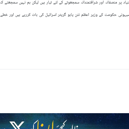
اد پر منصفانہ اور شرافتمندانہ سمجھوتے کے لئے تیار ہیں لیکن ہم نہیں سمجھتے کہ ا
صیہونی حکومت کے وزیر اعظم نتن یاہو گریٹر اسرائیل کی بات کررہے ہیں اور خطے 