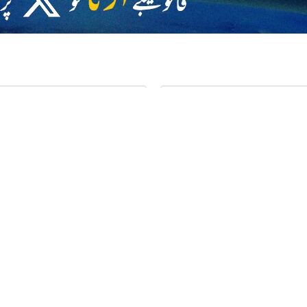
رائٹس واچ کا مطالبہ