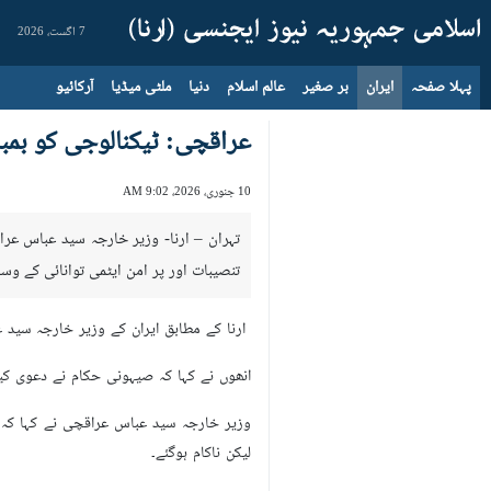
7 اگست، 2026
پہلا صفحہ
ایران
بر صغیر
عالم اسلام
دنیا
ملٹی میڈیا
آرکائیو
عراقچی: ٹیکنالوجی کو بمب
10 جنوری، 2026، 9:02 AM
تنصیبات اور پر امن ایٹمی توانائی کے وس
ارنا کے مطابق ایران کے وزیر خارجہ سید ع
انھوں نے کہا کہ صیہونی حکام نے دعوی کیا
وزیر خارجہ سید عباس عراقچی نے کہا کہ و
لیکن ناکام ہوگئے۔