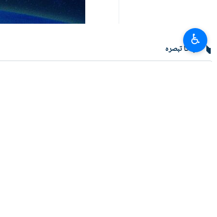
♿︎
آپ کا تبصرہ
تازہ ترین
لبنان میں صحافیوں پر حملے کی تحقیقات کی جائيں، ایمنسٹی انٹرنیشنل اور ہیومن 