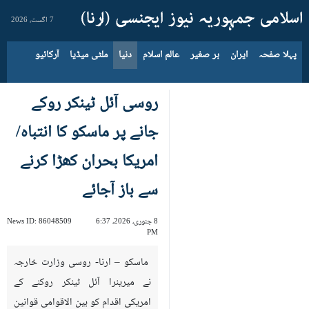
7 اگست، 2026
پہلا صفحہ
ایران
بر صغیر
عالم اسلام
دنیا
ملٹی میڈیا
آرکائیو
روسی آئل ٹینکر روکے
جانے پر ماسکو کا انتباہ/
امریکا بحران کھڑا کرنے
سے باز آجائے
8 جنوری، 2026، 6:37
86048509
News ID:
PM
ماسکو – ارنا- روسی وزارت خارجہ
نے میرینرا آئل ٹینکر روکنے کے
امریکی اقدام کو بین الاقوامی قوانین