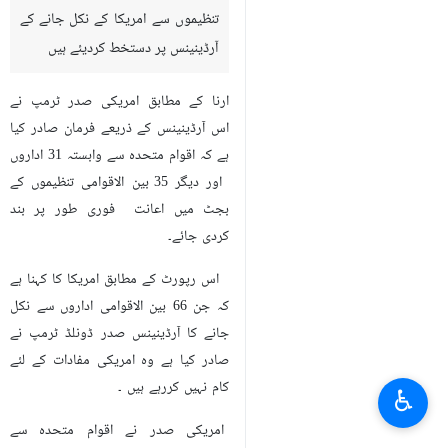
تنظیموں سے امریکا کے نکل جانے کے
آرڈینینس پر دستخط کردیئے ہیں
ارنا کے مطابق امریکی صدر ٹرمپ نے
اس آرڈینینس کے ذریعے فرمان صادر کیا
ہے کہ اقوام متحدہ سے وابستہ 31 اداروں
اور دیگر 35 بین الاقوامی تنظیموں کے
بجٹ میں اعانت فوری طور پر بند
کردی جائے۔
اس رپورٹ کے مطابق امریکا کا کہنا ہے
کہ جن 66 بین الاقوامی اداروں سے نکل
جانے کا آرڈینینس صدر ڈونلڈ ٹرمپ نے
صادر کیا ہے وہ امریکی مفادات کے لئے
کام نہیں کررہے ہیں ۔
♿︎
امریکی صدر نے اقوام متحدہ سے