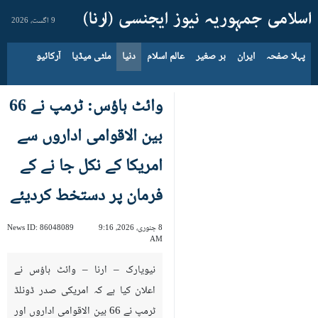
9 اگست، 2026
پہلا صفحہ
ایران
بر صغیر
عالم اسلام
دنیا
ملٹی میڈیا
آرکائیو
وائٹ ہاؤ‎س: ٹرمپ نے 66
بین الاقوامی اداروں سے
امریکا کے نکل جا نے کے
فرمان پر دستخط کردیئے
8 جنوری، 2026، 9:16
86048089
News ID:
AM
نیویارک – ارنا – وائٹ ہاؤس نے
اعلان کیا ہے کہ امریکی صدر ڈونلڈ
ٹرمپ نے 66 بین الاقوامی اداروں اور