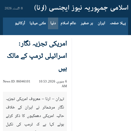
8 اگست، 2026
پہلا صفحہ
ایران
بر صغیر
عالم اسلام
دنیا
ملٹی میڈیا
آرکائیو
امریکی تجزیہ نگار:
اسرائیلی ٹرمپ کے مالک
ہیں
6 جنوری، 2026، 10:53
86046101
News ID:
AM
تہران – ارنا – معروف امریکی تجزیہ
نگار مرشمائر نے ایران کے خلاف
حالیہ امریکی دھمکیوں کا ذکر کرتے
ہوئے کہا ہے کہ ٹرمپ کی نکیل