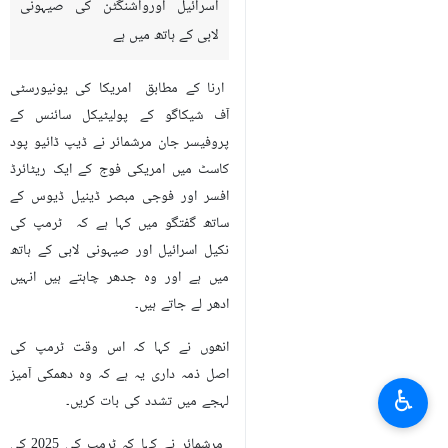
اسرائیل اورواشنگٹن کی صیہونی
لابی کے ہاتھ میں ہے
ارنا کے مطابق امریکا کی یونیورسٹی
آف شیکاگو کے پولیٹیکل سائنس کے
پروفیسر جان مرشمائر نے ڈیپ ڈائیو پود
کاسٹ میں امریکی فوج کے ایک ریٹائرڈ
افسر اور فوجی مبصر ڈینیل ڈیوس کے
ساتھ گفتگو میں کہا ہے کہ ٹرمپ کی
نکیل اسرائيل اور صیہونی لابی کے ہاتھ
میں ہے اور وہ جدھر چاہتے ہیں انہیں
ادھر لے جاتے ہیں۔
انھوں نے کہا کہ اس وقت ٹرمپ کی
اصل ذمہ داری یہ ہے کہ وہ دھمکی آمیز
♿︎
لہجے میں تشدد کی بات کریں۔
مرشمائر نے کہا کہ ٹرمپ کی 2025 کی