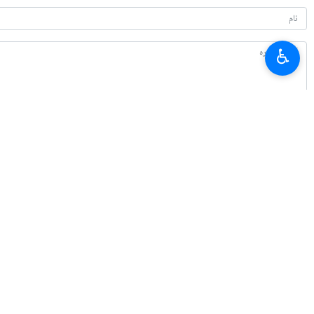
♿︎
تازہ ترین
ایران کے خلاف جنگ میں واشنگٹن کے غلط مفروضات
2026-08-08 09:48
بقائی: جنگ میں مال غنیمت کا دعوی کرنے والے کو پہلے جنگ جیتنی ہوتی ہے
2026-08-07 21:24
امریکہ میں پٹرول کی قیمتوں میں اضافہ ، وائٹ ہاؤس: قیمت کم کرنے کے لیے کوش