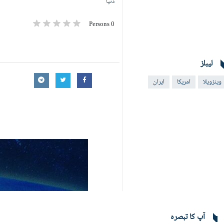
دنیا
0 Persons
لیبلز
وینزویلا
امریکا
ایران
آپ کا تبصرہ