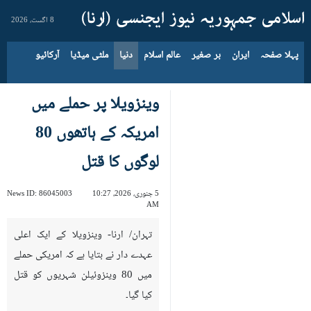
8 اگست، 2026
پہلا صفحہ
ایران
بر صغیر
عالم اسلام
دنیا
ملٹی میڈیا
آرکائیو
وینزویلا پر حملے میں
امریکہ کے ہاتھوں 80
لوگوں کا قتل
5 جنوری، 2026، 10:27
86045003
News ID:
AM
تہران/ ارنا- وینزویلا کے ایک اعلی
عہدے دار نے بتایا ہے کہ امریکی حملے
میں 80 وینزوئيلن شہریوں کو قتل
کیا گیا۔