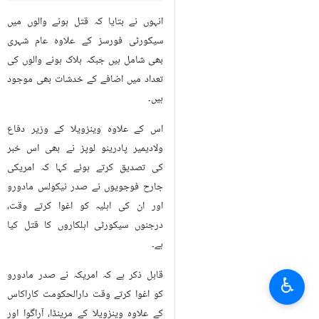
انہوں نے بتایا کہ قتل ہونے والوں میں
سیکورٹی فورسز کے علاوہ عام شہری
بھی شامل ہیں جبکہ ہلاک ہونے والوں کی
تعداد میں اضافے کے خدشات بھی موجود
ہیں۔
اس کے علاوہ وینزویلا کے وزیر دفاع
ولادیمیر پادرینو لوپز نے بھی اس خبر
کی تصدیق کرتے ہوئے کہا کہ امریکی
جارح فوجویوں نے صدر نیکولس مادورو
اور ان کی اہلیہ کو اغوا کرتے وقت،
درجنوں سیکورٹی اہلکاروں کا قتل کیا
ہے۔
قابل ذکر ہے کہ امریکہ نے صدر مادورو
♿︎
کو اغوا کرتے وقت دارالحکومت کاراکاس
کے علاوہ وینزویلا کے مرینڈا، آراگوا اور