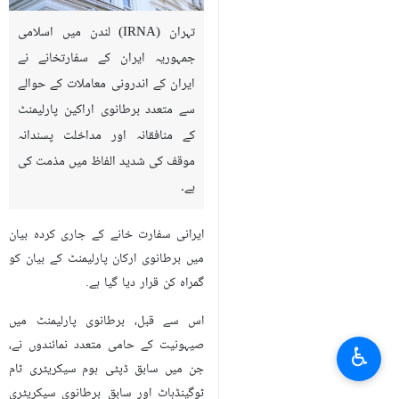
تہران (IRNA) لندن میں اسلامی
جمہوریہ ایران کے سفارتخانے نے
ایران کے اندرونی معاملات کے حوالے
سے متعدد برطانوی اراکین پارلیمنٹ
کے منافقانہ اور مداخلت پسندانہ
موقف کی شدید الفاظ میں مذمت کی
ہے.
ایرانی سفارت خانے کے جاری کردہ بیان
میں برطانوی ارکان پارلیمنٹ کے بیان کو
گمراہ کن قرار دیا گیا ہے.
اس سے قبل، برطانوی پارلیمنٹ میں
صیہونیت کے حامی متعدد نمائندوں نے،
♿︎
جن میں سابق ڈپٹی ہوم سیکریٹری ٹام
ٹوگینڈہاٹ اور سابق برطانوی سیکریٹری