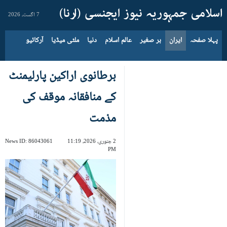
7 اگست، 2026
پہلا صفحہ
ایران
بر صغیر
عالم اسلام
دنیا
ملٹی میڈیا
آرکائیو
برطانوی اراکین پارلیمنٹ
کے منافقانہ موقف کی
مذمت
2 جنوری، 2026، 11:19
86043061
News ID:
PM