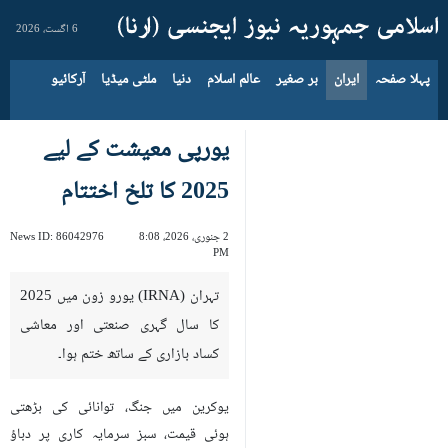
6 اگست، 2026
پہلا صفحہ
ایران
بر صغیر
عالم اسلام
دنیا
ملٹی میڈیا
آرکائیو
یورپی معیشت کے لیے
2025 کا تلخ اختتام
2 جنوری، 2026، 8:08
86042976
News ID:
PM
تہران (IRNA) یورو زون میں 2025
کا سال گہری صنعتی اور معاشی
کساد بازاری کے ساتھ ختم ہوا۔
یوکرین میں جنگ، توانائی کی بڑھتی
ہوئی قیمت، سبز سرمایہ کاری پر دباؤ