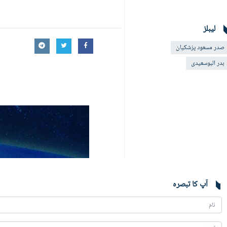
تہران/ ارنا- صدر مملکت ڈاکٹر مسعود پزش