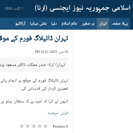
7 اگست، 2026
پہلا صفحہ
ایران
بر صغیر
عالم اسلام
دنیا
ملٹی میڈیا
آرکائیو
تہران ڈائیلاگ فورم کے مو
18 مئی، 2025، 10:52 PM