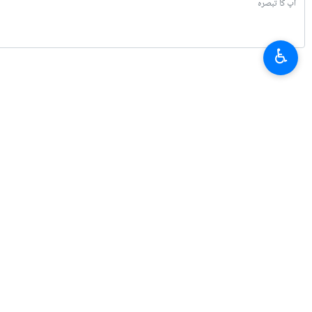
تہران ڈائیلاگ فورم کے موقع پر انجام پان
تعمیری کردار کی قدردانی کی۔
انہوں نے کہا کہ امید ہے کہ سلطان ہیثم 
♿︎
ایران
سیاست
0 Persons
لیبلز
صدر مسعود پزشکیان
بدر البوسعیدی