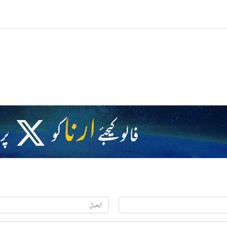
کیان نے عمان کے وزیر خارجہ بدر البوسعیدی سے ملاقات اور گفتگو کی۔