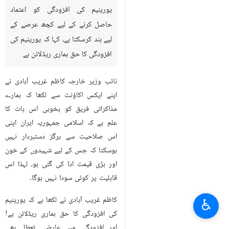
یورینیم کی افزودگی کو اعتماد
حاصل کرنے کے لیے کچھ عرصے کے
لیے بند کرسکتا ہے، کہا کہ یورینیم کی
افزودگی کا حق ہماری ریڈلائن ہے
نائب وزیر خارجہ کاظم غریب آبادی نے
اپنے ایکس اکاؤنٹ سے لکھا کہ ہمارے
مذاکراتی فریق کو بخوبی اس بات کا
علم ہے کہ اسلامی جمہوریہ ایران اپنی
اس صلاحیت سے ہرگز دستبردار نہیں
ہوسکتا کہ جس کے لیے شہیدوں کے خون
اور بڑی قیمت ادا کی گئی ہو، لہذا اس
قابلیت پر کوئی سودا نہیں ہوگا۔
کاظم غریب آبادی نے لکھا ہے کہ یورینیم
♿︎
کی افزودگی کا حق ہماری ریڈلائن ہے!
اور افزودگی میں عارضی تعطل بھی