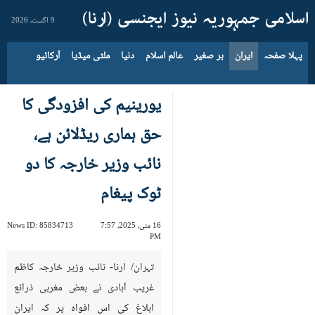
9 اگست، 2026
پہلا صفحہ
ایران
بر صغیر
عالم اسلام
دنیا
ملٹی میڈیا
آرکائیو
یورینیم کی افزودگی کا
حق ہماری ریڈلائن ہے،
نائب وزیر خارجہ کا دو
ٹوک پیغام
16 مئی، 2025، 7:57
85834713
News ID:
PM
تہران/ ارنا- نائب وزیر خارجہ کاظم
غریب آبادی نے بعض مغربی ذرائع
ابلاغ کی اس افواہ پر کہ ایران