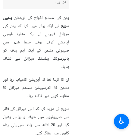
دی ہے۔
یمن کی مسلح افواج کے ترجمان
یحیی
سریع
نے ایک بیان میں کہا کہ یمن کی
میزائل فورس نے ایک منفرد فوجی
آپریشن کرتے ہوئے حیفا شہر میں
صہیونی دشمن کے ایک اہم ہدف کو
ہائپرسونک بیلسٹک میزائل سے نشانہ
بنایا۔
ان کا کہنا تھا کہ آپریشن کامیاب رہا اور
دشمن کا انٹرسیپشن سسٹم میزائل کا
مقابلہ کرنے میں ناکام رہا۔
سریع نے مزید کہا کہ اس میزائل کے فائر
سے صہیونیوں میں خوف و ہراس پھیل
♿︎
گیا اور 20 لاکھ سے زائد صیہونی پناہ
گاہوں میں بھاگ گئے۔