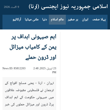
9 اگست، 2026
پہلا صفحہ
ایران
بر صغیر
عالم اسلام
دنیا
ملٹی میڈیا
آرکائیو
اہم صیہونی اہداف پر
یمن کے کامیاب میزائل
اور ڈرون حملے
23 اپریل، 2025، 2:48
85812203
News ID:
PM
تہران - ارنا - یمنی مسلح افواج کے
ترجمان نے فلسطینی مقبوضہ علاقوں
میں صیہونی حکومت کے اہم اہداف
پر2 ڈرون اور میزائل حملوں کی خبر