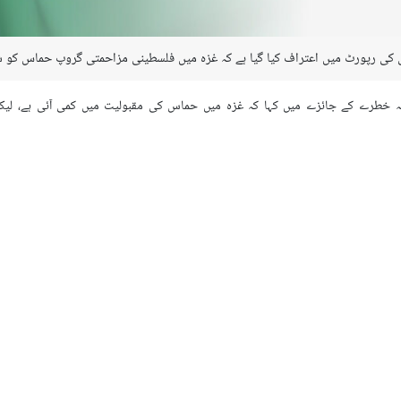
ٹی کی رپورٹ میں اعتراف کیا گیا ہے کہ غزہ میں فلسطینی مزاحمتی گروپ حماس کو ش
لانہ خطرے کے جائزے میں کہا کہ غزہ میں حماس کی مقبولیت میں کمی آئی ہے، ل
 حماس کا بنیادی ڈھانچہ پائیدار ہے۔
ہزاروں فوجی ہیں اور اس کا زیادہ تر انفراسٹرکچر زیر زمین ہے۔رپورٹ میں مزید ک
 ہے تاکہ یہ دوبارہ لڑ سکے۔
نچلی سطح کی گوریلا مزاحمت دوبارہ شروع کر سکتی ہے اور مستقبل قریب میں غز