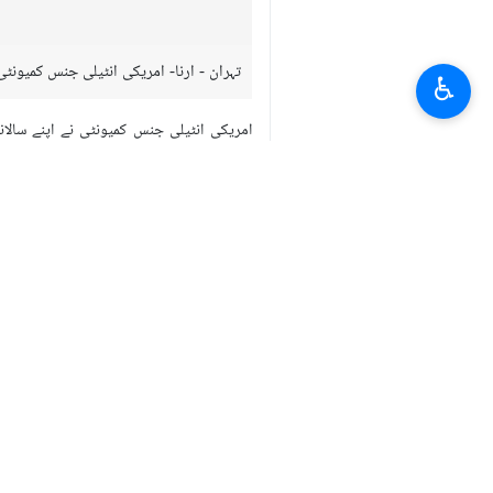
تہران - ارنا- امریکی انٹیلی جنس کمیون
♿︎
امریکی انٹیلی جنس کمیونٹی نے اپنے سا
زیادہ رہی۔
امریکی انٹیلی جنس تشخیص نے مزید کہا کہ
رپورٹ میں کہا گیا ہےکہ اس گروپ کے پاس 
کے ذخائر کو تقویت دینے کے لیے استعمال کیا
اس جائزے میں مزید کہا گیا ہے کہ حماس 
دنیا
0 Persons