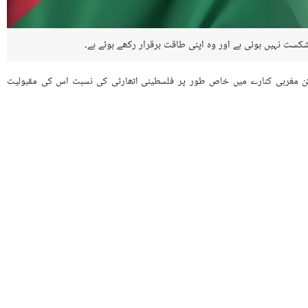
کست نہیں ہوئی ہے اور وہ اپنی طاقت برقرار رکھے ہوئے ہے۔
یکن مغربی کنارے میں خاص طور پر فلسطینی اتھارٹی کی نسبت اس کی مقبولیت
ہا گيا ہے کہ حماس نے (ممکنہ طور پر) جنگ بندی کو اپنے فوجی اور گولہ بارود
ہ میں غالب سیاسی اثر بن کر رہ سکتی ہے۔