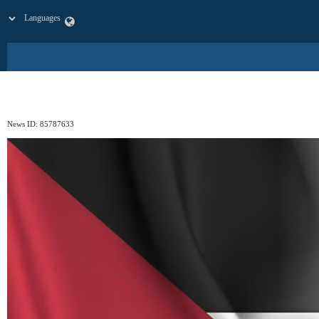
News ID:
85787633