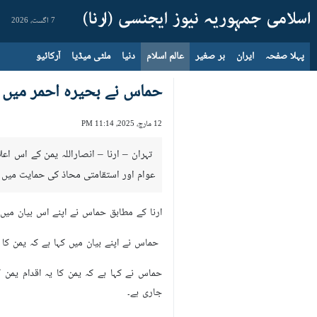
7 اگست، 2026
پہلا صفحہ
ایران
بر صغیر
عالم اسلام
دنیا
ملٹی میڈیا
آرکائیو
حماس نے بحیرہ احمر میں اس
12 مارچ، 2025، 11:14 PM
تہران – ارنا – انصاراللہ یمن کے اس ا
عوام اور استقامتی محاذ کی حمایت میں 
ارنا کے مطابق حماس نے اپنے اس بیان می
حماس نے اپنے بیان میں کہا ہے کہ یمن کا
حماس نے کہا ہے کہ یمن کا یہ اقدام یم
جاری ہے۔