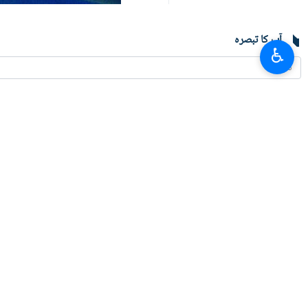
آپ کا تبصرہ
♿︎
تازہ ترین
جنوبی لبنان پر اسرائیلی فوج کی گولہ باری
2026-08-07 12:19