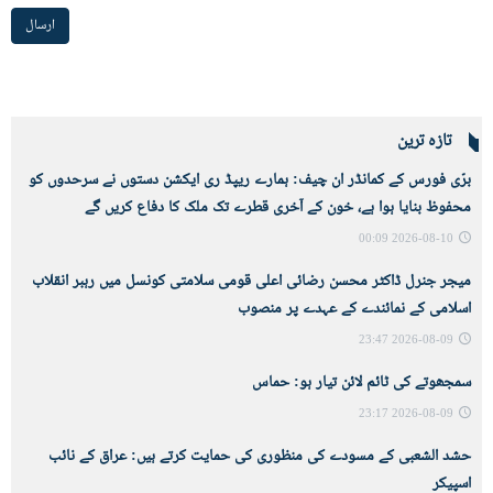
ارسال
تازہ ترین
برّی فورس کے کمانڈر ان چیف: ہمارے ریپڈ ری ایکشن دستوں نے سرحدوں کو
محفوظ بنایا ہوا ہے، خون کے آخری قطرے تک ملک کا دفاع کریں گے
2026-08-10 00:09
میجر جنرل ڈاکٹر محسن رضائی اعلی قومی سلامتی کونسل میں رہبر انقلاب
اسلامی کے نمائندے کے عہدے پر منصوب
2026-08-09 23:47
سمجھوتے کی ٹائم لائن تیار ہو: حماس
2026-08-09 23:17
حشد الشعبی کے مسودے کی منظوری کی حمایت کرتے ہیں: عراق کے نائب
اسپیکر