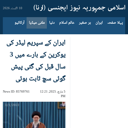
10 اگست، 2026
پہلا صفحہ
ایران
بر صغیر
عالم اسلام
دنیا
ملٹی میڈیا
آرکائیو
ایران کے سپریم لیڈر کی
یوکرین کے بارے میں 3
سال قبل کی گئی پیش
گوئی سچ ثابت ہوئی
5 مارچ، 2025، 12:21
85769761
News ID:
PM