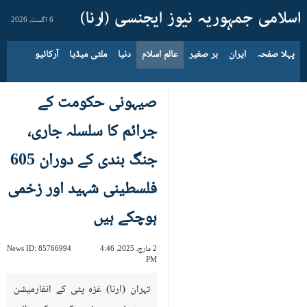
6 اگست، 2026
پہلا صفحہ
ایران
بر صغیر
عالم اسلام
دنیا
ملٹی میڈیا
آرکائیو
صیہونی حکومت کے
جرائم کا سلسلہ جاری،
جنگ بندی کے دوران 605
فلسطینی شہید اور زخمی
ہوچکے ہیں
2 مارچ، 2025، 4:46
85766994
News ID:
PM
تہران (ارنا) غزہ پٹی کے انفارمیشن