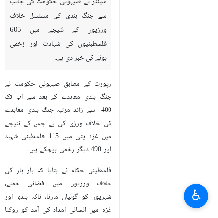
سینٹر نے صیہونی حکومت کی جانب
سے جنگ بندی کی مسلسل خلاف
ورزیوں کے نتیجے میں 605
فلسطینیوں کی شہادت اور زخمی
ہونے کی خبر دی ہے۔
رپورٹ کے مطابق صیہونی حکومت نے
جنگ بندی معاہدے کے بعد سے اب تک
400 سے زائد مرتبہ جنگ بندی معاہدے
کی خلاف ورزی کی ہے جس کے نتیجے
میں غزہ پٹی میں 115 فلسطینی شہید
اور 490 دیگر زخمی ہوچکے ہیں۔
فلسطینی حکام نے بتایا کہ بار بار کی
خلاف ورزیوں میں فضائی حملے،
♿︎
شہریوں کو گولیاں مارنا، ناکہ بندی اور
غزہ میں انسانی امداد کی آمد کو روکنا