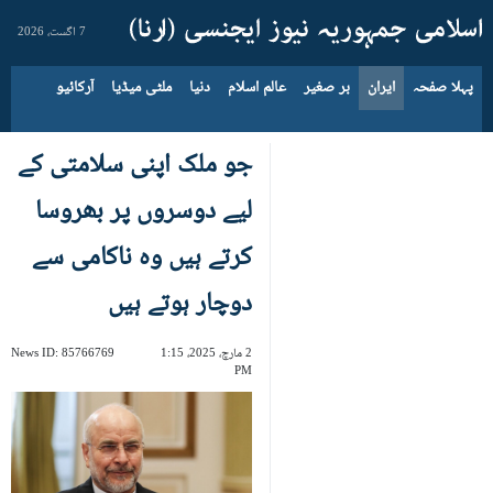
7 اگست، 2026
پہلا صفحہ
ایران
بر صغیر
عالم اسلام
دنیا
ملٹی میڈیا
آرکائیو
جو ملک اپنی سلامتی کے
لیے دوسروں پر بھروسا
کرتے ہیں وہ ناکامی سے
دوچار ہوتے ہیں
2 مارچ، 2025، 1:15
85766769
News ID:
PM