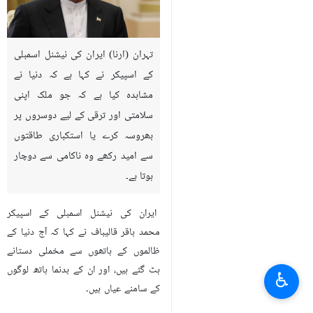
تہران (ارنا) ایران کی نیشنل اسمبلی
کے اسپیکر نے کہا ہے کہ دنیا نے
مشاہدہ کیا ہے کہ جو ملک اپنی
سلامتی اور ترقی کے لیے دوسروں پر
بھروسہ کرے یا استکباری طاقتوں
سے امید رکھے وہ ناکامی سے دوچار
ہوتا ہے۔
ایران کی نیشنل اسمبلی کے اسپیکر
محمد باقر قالیباف نے کہا کہ آج دنیا کے
ظالموں کے ہاتھوں سے مخملی دستانے
ہٹ گئے ہیں، اور ان کے بدنما ہاتھ لوگوں
♿︎
کے سامنے عیاں ہیں۔