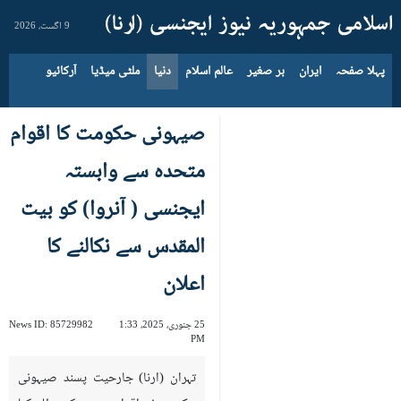
9 اگست، 2026
پہلا صفحہ
ایران
بر صغیر
عالم اسلام
دنیا
ملٹی میڈیا
آرکائیو
صیہونی حکومت کا اقوام
متحدہ سے وابستہ
ایجنسی ( آنروا) کو بیت
المقدس سے نکالنے کا
اعلان
25 جنوری، 2025، 1:33
85729982
News ID:
PM
تہران (ارنا) جارحیت پسند صیہونی