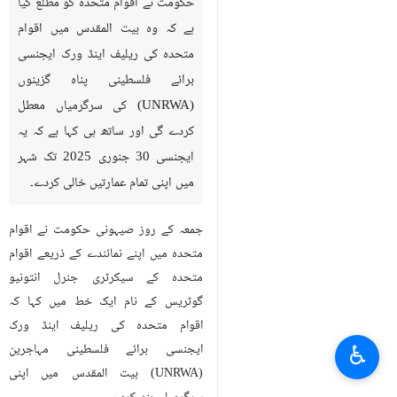
حکومت نے اقوام متحدہ کو مطلع کیا
ہے کہ وہ بیت المقدس میں اقوام
متحدہ کی ریلیف اینڈ ورک ایجنسی
برائے فلسطینی پناہ گزینوں
(UNRWA) کی سرگرمیاں معطل
کردے گی اور ساتھ ہی کہا ہے کہ یہ
ایجنسی 30 ​​جنوری 2025 تک شہر
میں اپنی تمام عمارتیں خالی کردے۔
جمعہ کے روز صیہونی حکومت نے اقوام
متحدہ میں اپنے نمائندے کے ذریعے اقوام
متحدہ کے سیکرٹری جنرل انتونیو
گوٹریس کے نام ایک خط میں کہا کہ
اقوام متحدہ کی ریلیف اینڈ ورک
♿︎
ایجنسی برائے فلسطینی مہاجرین
(UNRWA) بیت المقدس میں اپنی