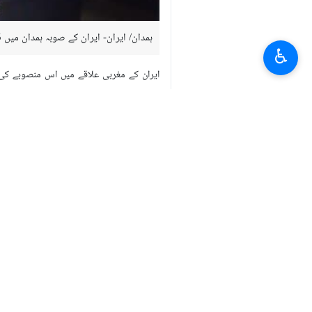
ہمدان/ ایران- ایران کے صوبہ ہمدان میں 135 میگاواٹ پر مشتمل شمسی توانائی پیدا کرنے والے بجلی گھر کی بنیاد ڈال دی گئی ہے۔
♿︎
ایران کے مغربی علاقے میں اس منصوبے کی ب
اس منصوبے کی مالیت ساڑھے 6 کروڑ ڈالر قرار دی گئی ہے۔ 240 ہیکٹر پر مشتمل اس بجلی گھر میں سالانہ 318 گیگاواٹ بجلی پیدا ہوگی اور 10 کروڑ مکعب میٹر تیل کے استعمال میں بچت ہوگی۔
بتایا جا رہا ہے کہ سالانہ 1 لاکھ 90 ہزار ٹن کاربن ڈائی آکسائڈ کی آلودگی بھی کم ہوجائے گی۔