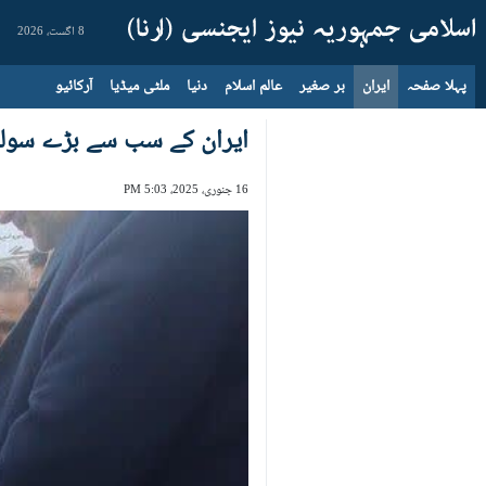
8 اگست، 2026
پہلا صفحہ
ایران
بر صغیر
عالم اسلام
دنیا
ملٹی میڈیا
آرکائیو
ایران کے سب سے بڑے سولر 
16 جنوری، 2025، 5:03 PM