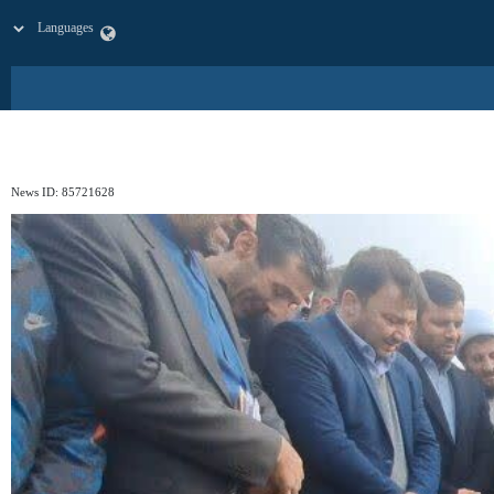
News ID:
85721628