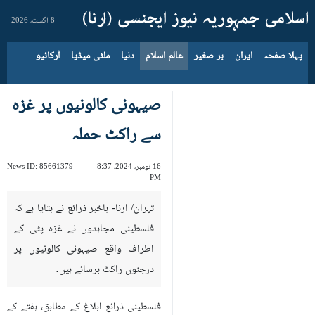
8 اگست، 2026
پہلا صفحہ
ایران
بر صغیر
عالم اسلام
دنیا
ملٹی میڈیا
آرکائیو
صیہونی کالونیوں پر غزہ
سے راکٹ حملہ
16 نومبر، 2024، 8:37
85661379
News ID:
PM
تہران/ ارنا- باخبر ذرائع نے بتایا ہے کہ
فلسطینی مجاہدوں نے غزہ پٹی کے
اطراف واقع صیہونی کالونیوں پر
درجنوں راکٹ برسائے ہیں۔
فلسطینی ذرائع ابلاغ کے مطابق، ہفتے کے