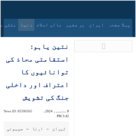
9 اگست، 2026
پہلا صفحہ
ایران
بر صغیر
عالم اسلام
دنیا
ملٹی میڈیا
آرکائیو
نتین یاہو: استقامتی
محاذ کی توانائیوں کا
اعتراف اور داخلی جنگ
کی تشویش
8 ستمبر، 2024، 3:42
85590565
News ID:
PM
تہران – ارنا – صیہونی حکومت کے
وزیر اعظم نے اعتراف کیا ہے کہ
ایران کی قیادت میں استقامتی محاذ