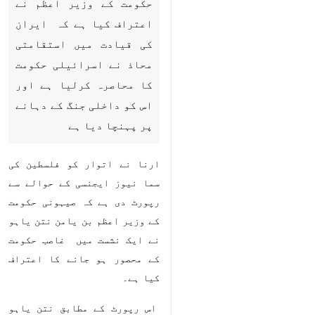
نے اسرائیلی حکومت کا محاصرہ
کرلیا ہے اور اس کو داخلی جنگ کے
دہانے پر پہنچا دیا ہے
ارنا نے اتوار کو فلسطین کی سما نیوز
ایجنسی کے حوالے سے رپورٹ دی ہے کہ
صیہونی حکومت کے وزیر اعظم بن یامن
نتن یاہو نے ایک نشست میں غاصب
حکومت کے محصور ہو جانے کا اعتراف
کیا ہے۔
اس رپورٹ کے مطابق نتن یاہو نے کہا
کہ " ہم ایران کی قیادت میں استقامتی
محاذ کے نظریاتی محاصرے میں لے لئے
گئے ہیں۔"
♿︎
انھوں نے اسی کے ساتھ غاصب