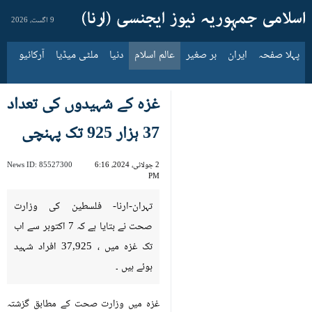
9 اگست، 2026
پہلا صفحہ
ایران
بر صغیر
عالم اسلام
دنیا
ملٹی میڈیا
آرکائیو
غزہ کے شہیدوں کی تعداد
37 ہزار 925 تک پہنچی
2 جولائی، 2024، 6:16
85527300
News ID:
PM
تہران-ارنا- فلسطین کی وزارت
صحت نے بتایا ہے کہ 7 اکتوبر سے اب
تک غزہ میں ، 37,925 افراد شہید
ہوئے ہيں ۔
غزہ میں وزارت صحت کے مطابق گزشتہ