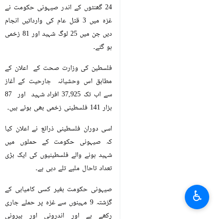
24 گھنٹوں کے اندر صیہونی حکومت نے
غزہ میں 3 قتل عام کی وارداتيں انجام
دیں جن میں 25 لوگ شہید اور 81 زخمی
ہو گئے۔
فلسطین کی وزارت صحت کے اعلان کے
مطابق اس وحشیانہ جارحیت کے آغاز
سے اب تک 37,925 افراد شہید اور 87
ہزار 141 فلسطینی زخمی بھی ہوئے ہيں۔
اسی دوران فلسطینی ذرائع نے اعلان کیا
کہ صیہونی حکومت کے حملوں میں
شہید ہونے والے فلسطینیوں کی ایک بڑی
تعداد تاحال ملبے تلے دبی ہے۔
صیہونی حکومت بغیر کسی کامیابی کے
♿︎
گزشتہ 9 مہینوں سے غزہ پر حملے جاری
رکھے ہے اور اندرونی اور بیرونی