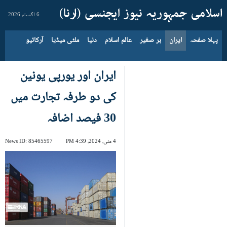
6 اگست، 2026
پہلا صفحہ
ایران
بر صغیر
عالم اسلام
دنیا
ملٹی میڈیا
آرکائیو
ایران اور یورپی یونین
کی دو طرفہ تجارت میں
30 فیصد اضافہ
4 مئی، 2024، 4:39 PM
85465597
News ID: