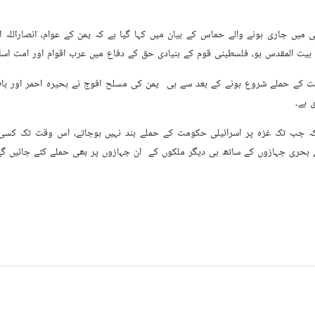
 میں جاری ہونے والے حماس کے بیان میں کہا گیا ہے کہ یمن کے عوام، انصارال
یت المقدس ہو، فلسطینی قوم کے بنیادی حق کے دفاع میں عرب اقوام اور امت اس
 کے حملے شروع ہونے کے بعد سے ہی یمن کی مسلح افوج نے بحیرہ احمر اور ب
 ہے۔
کہ جب تک غزہ پر اسرائیلی حکومت کے حملے بند نہیں ہوجاتے، اس وقت تک کسی بھ
بحری جہازوں کے ساتھ ہی دیگر ملکوں کے ان جہازوں پر بھی حملے کئے جائيں 