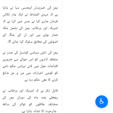
یمن کی سپریم پولیٹیکل کونسل کے
صدر "مہدی المشاط" نے اپنے حکم کے
ذریعے امریکہ اور برطانیہ کو دو
دشمن ممالک قرار دے دیا ہے۔
یمن کی خبررساں ایجنسی سبا نے بتایا
ہے کہ مہدی المشاط نے ایک چار نکاتی
فرمان جاری کیا ہے جس میں کہا ہے کہ
امریکہ اور برطانیہ یمن کے دشمن ملک
شمار ہوتے ہیں اور ان کے جنگ کے
اصولوں کے مطابق سلوک کیا جائے گا۔
یمن کی اعلی سیاسی کونسل کے صدر نے
متعلقہ اداروں کو اس حوالے سے ضروری
اقدامات عمل میں لانے نیزاس حکم نامے
♿︎
کو قومی اخبارات میں من و عن شائع
کرنے کا بھی حکم دیا ہے۔