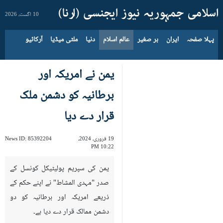
10 اگست، 2026
پہلا صفحہ
ایران
بر صغیر
عالم اسلام
دنیا
ملٹی میڈیا
آرکائیو
یمن نے امریکہ اور
برطانیہ کو دشمن ملک
قرار دے دیا
19 فروری، 2024،
85392204
News ID:
10:22 PM