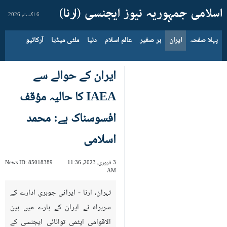
6 اگست، 2026
پہلا صفحہ
ایران
بر صغیر
عالم اسلام
دنیا
ملٹی میڈیا
آرکائیو
ایران کے حوالے سے
IAEA کا حالیہ مؤقف
افسوسناک ہے: محمد
اسلامی
3 فروری، 2023، 11:36
85018389
News ID:
AM
تہران، ارنا - ایرانی جوہری ادارے کے
سربراہ نے ایران کے بارے میں بین
الاقوامی ایٹمی توانائی ایجنسی کے